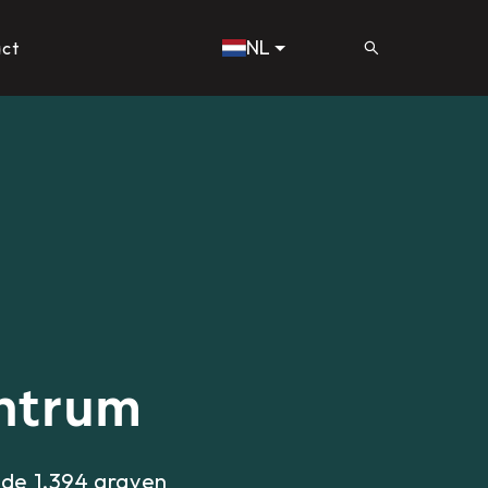
NL
ct
entrum
de 1.394 graven