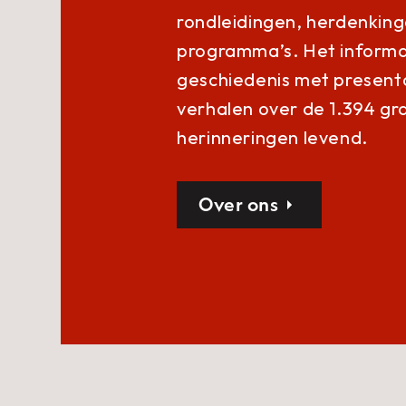
rondleidingen, herdenkin
programma’s
. Het inform
geschiedenis met present
verhalen over de 1.394 gra
herinneringen levend.
Over ons