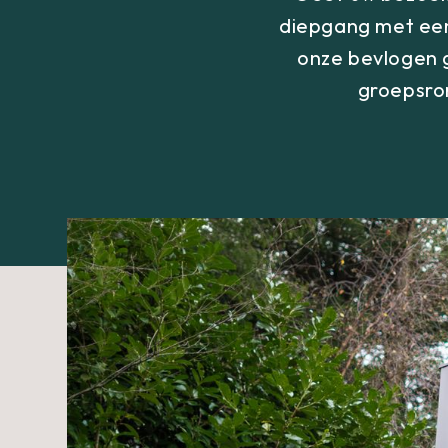
diepgang met een 
onze bevlogen g
groepsron