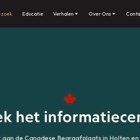
ezoek
Educatie
Verhalen
Over Ons
Conta
k het informatiec
 aan de Canadese Begraafplaats in Holten en 