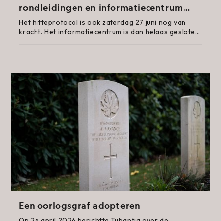
rondleidingen en informatiecentrum
gesloten
Het hitteprotocol is ook zaterdag 27 juni nog van
kracht. Het informatiecentrum is dan helaas gesloten
voor bezoek en activiteiten.
Een oorlogsgraf adopteren
Op 26 april 2026 berichtte Tubantia over de