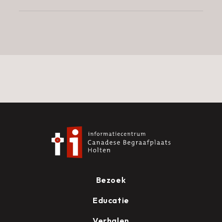
inmiddels mogen we ook de volledige documentaire
met u delen. Daarin spelen ook Holtenaren en
vrijwilligers bij ons informatiecentrum een
rol.rmatiecentrum.e
Bezoek
Educatie
Verhalen